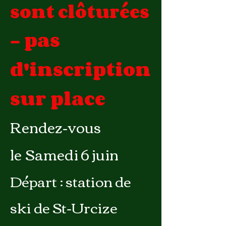
sont clôturées
- pas
d'inscription
sur place
Rendez-vous
le
Samedi 6 juin
Départ : station de
ski de St-Urcize