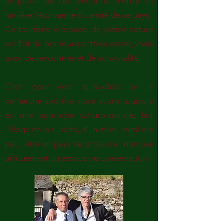
ce plaisir, de ces émotions, mettre en
lumière l’étonnante diversité de ce pays.
Ce tourisme d’espace, de pleine nature
est fait de pratiques actives certes, mais
aussi de rencontres et de convivialité.
C’est pour cela qu’au-delà de la
démarche sportive nous avons toujours
eu une approche culturo-sociale, fait
l’éloge de la ruralité, d’un milieu rural qui
peut être un pays de projets et non pas
uniquement un espace de conservation.