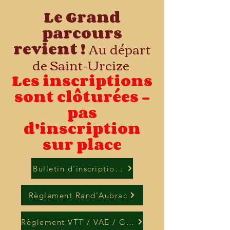
Le Grand
parcours
revient !
Au
départ
de Saint-Urcize
Les inscriptions
sont clôturées -
pas
d'inscription
sur place
Bulletin d'inscription VTT/VAE/Gravel
Règlement Rand'Aubrac
Règlement VTT / VAE / Gravel